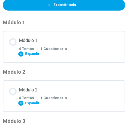
Expandir todo
Módulo 1
Módulo 1
4 Temas
|
1 Cuestionario
Expandir
Módulo 2
Contenido de la Lección
0% COMPLETADO
0/4 pasos
Módulo 2
4 Temas
|
1 Cuestionario
ACT. 1 ALGORITMOS Y PROGRAMACION
Expandir
Módulo 3
ACT. 2 ANALISIS Y DISEÑO DE SISTEMAS
Contenido de la Lección